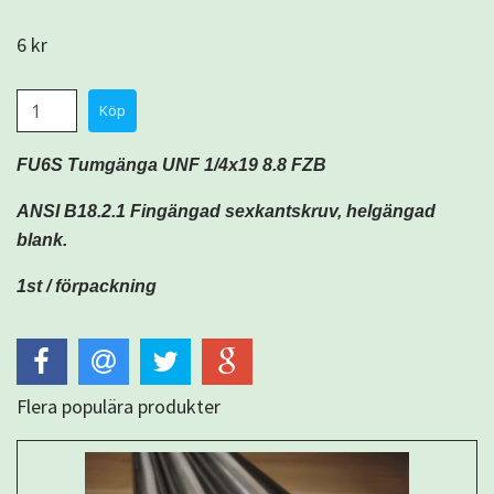
6 kr
FU6S Tumgänga
UNF
1/4x19 8.8 FZB
ANSI B18.2.1 Fingängad sexkantskruv,
helgängad
blank.
1st / förpackning
Flera populära produkter