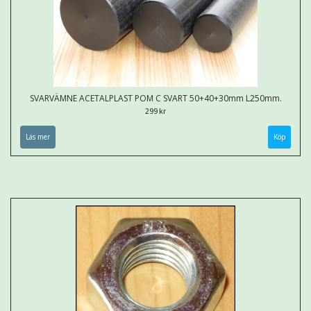
SVARVÄMNE ACETALPLAST POM C SVART 50+40+30mm L250mm.
299 kr
Läs mer
Köp