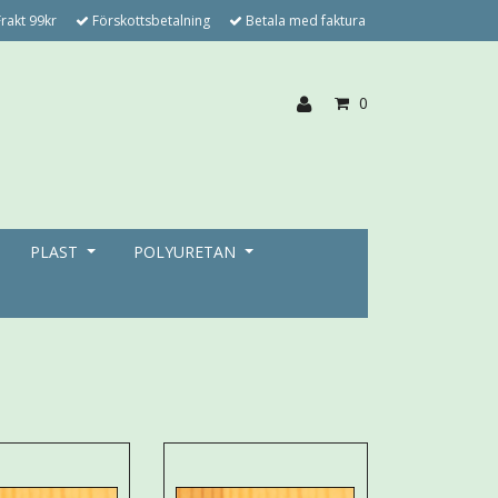
rakt 99kr
Förskottsbetalning
Betala med faktura
0
PLAST
POLYURETAN