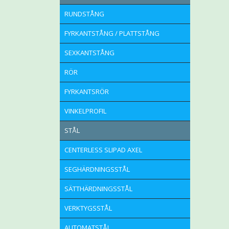
RUNDSTÅNG
FYRKANTSTÅNG / PLATTSTÅNG
SEXKANTSTÅNG
RÖR
FYRKANTSRÖR
VINKELPROFIL
STÅL
CENTERLESS SLIPAD AXEL
SEGHÄRDNINGSSTÅL
SÄTTHÄRDNINGSSTÅL
VERKTYGSSTÅL
AUTOMATSTÅL