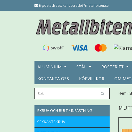
E-postadress:
kencotrade@metallbiten.se
ALUMINIUM
STÅL
ROSTFRITT
KONTAKTA OSS
KÖPVILLKOR
OM MET
Hem
›
S
MUT
SKRUV OCH BULT / INFÄSTNING
SEXKANTSKRUV