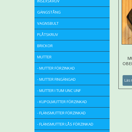
INSEXSKRUV
GÄNGSTÅNG
VAGNSBULT
PLÅTSKRUV
BRICKOR
MUTTER
M
OBE
- MUTTER FÖRZINKAD
- MUTTER FINGÄNGAD
Läs 
- MUTTER I TUM UNC UNF
- KUPOLMUTTER FÖRZINKAD
- FLÄNSMUTTER FÖRZINKAD
- FLÄNSMUTTER LÅS FÖRZINKAD