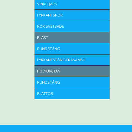
VINKELJÄRN
FYRKANTSRÖR
RÖR SVETSADE
PLAST
RUNDSTÅNG
FYRKANTSTÅNG FRÄSÄMNE
POLYURETAN
RUNDSTÅNG
PLATTOR