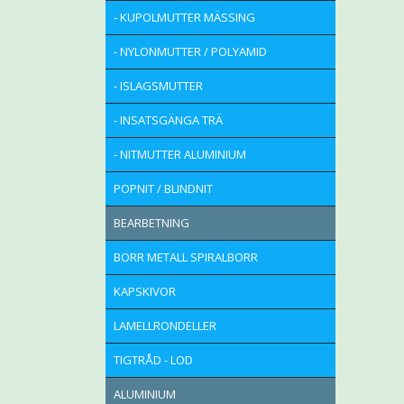
- KUPOLMUTTER MÄSSING
- NYLONMUTTER / POLYAMID
- ISLAGSMUTTER
- INSATSGÄNGA TRÄ
- NITMUTTER ALUMINIUM
POPNIT / BLINDNIT
BEARBETNING
BORR METALL SPIRALBORR
KAPSKIVOR
LAMELLRONDELLER
TIGTRÅD - LOD
ALUMINIUM