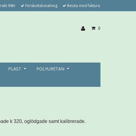
rakt 99kr
Förskottsbetalning
Betala med faktura
0
PLAST
POLYURETAN
pade k 320,
oglödgade samt kalibrerade.