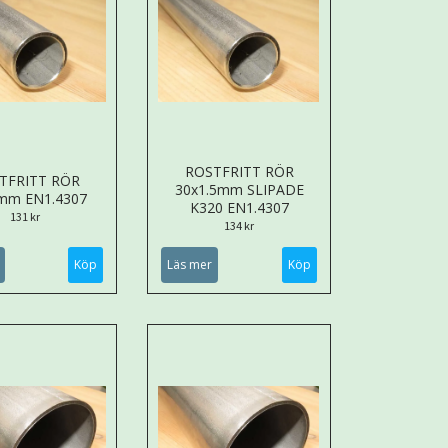
ROSTFRITT RÖR
TFRITT RÖR
30x1.5mm SLIPADE
mm EN1.4307
K320 EN1.4307
131 kr
134 kr
Köp
Läs mer
Köp