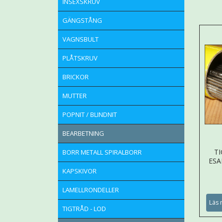
INSEXSKRUV
GÄNGSTÅNG
VAGNSBULT
PLÅTSKRUV
BRICKOR
MUTTER
POPNIT / BLINDNIT
BEARBETNING
T
BORR METALL SPIRALBORR
ESA
KAPSKIVOR
LAMELLRONDELLER
Läs 
TIGTRÅD - LOD