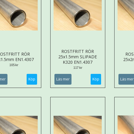
ROSTFRITT RÖR
OSTFRITT RÖR
ROS
25x1.5mm SLIPADE
x1.5mm EN1.4307
25x2
K320 EN1.4307
105 kr
117 kr
mer
Köp
Läs mer
Köp
Läs mer