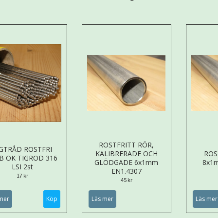
ROSTFRITT RÖR,
IGTRÅD ROSTFRI
KALIBRERADE OCH
ROS
B OK TIGROD 316
GLÖDGADE 6x1mm
8x1
LSI 2st
EN1.4307
17 kr
45 kr
mer
Köp
Läs mer
Läs mer