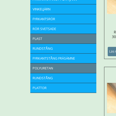
VINKELJÄRN
FYRKANTSRÖR
RÖR SVETSADE
R
3
PLAST
RUNDSTÅNG
Läs 
FYRKANTSTÅNG FRÄSÄMNE
POLYURETAN
RUNDSTÅNG
PLATTOR