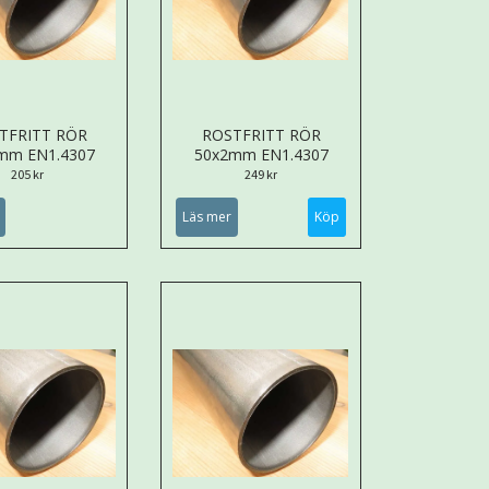
TFRITT RÖR
ROSTFRITT RÖR
mm EN1.4307
50x2mm EN1.4307
205 kr
249 kr
Läs mer
Köp