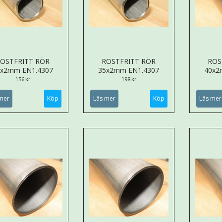
OSTFRITT RÖR
ROSTFRITT RÖR
ROS
0x2mm EN1.4307
35x2mm EN1.4307
40x2
156 kr
198 kr
mer
Köp
Läs mer
Köp
Läs mer