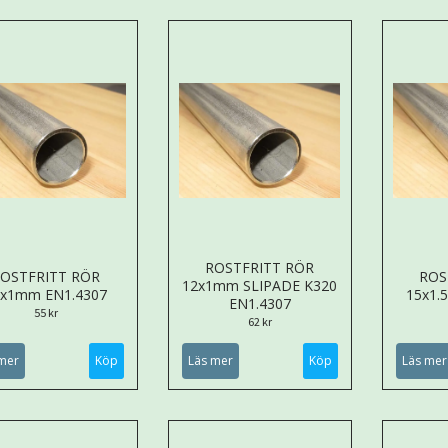
ROSTFRITT RÖR
OSTFRITT RÖR
ROS
12x1mm SLIPADE K320
2x1mm EN1.4307
15x1.
EN1.4307
55 kr
62 kr
mer
Köp
Läs mer
Köp
Läs mer