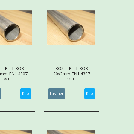
TFRITT RÖR
ROSTFRITT RÖR
5mm EN1.4307
20x2mm EN1.4307
88 kr
110 kr
Köp
Läs mer
Köp