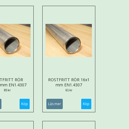
TFRITT RÖR
ROSTFRITT RÖR 16x1
5mm EN1.4307
mm EN1.4307
85 kr
61 kr
Köp
Läs mer
Köp