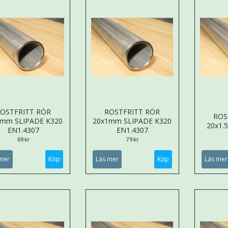
OSTFRITT RÖR
ROSTFRITT RÖR
ROS
1mm SLIPADE K320
20x1mm SLIPADE K320
20x1.
EN1.4307
EN1.4307
69 kr
79 kr
mer
Köp
Läs mer
Köp
Läs mer