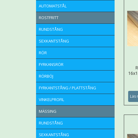
AUTOMATSTÅL
ROSTFRITT
RUNDSTÅNG
SEXKANTSTÅNG
RÖR
FYRKANSRÖR
R
16x
RÖRBÖJ
FYRKANTSTÅNG / PLATTSTÅNG
Läs 
VINKELPROFIL
MÄSSING
RUNDSTÅNG
SEXKANTSTÅNG