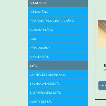
ALUMINIUM
RUNDSTÅNG
FYRKANTSTÅNG / PLATTSTÅNG
SEXKANTSTÅNG
RÖR
FYRKANTSRÖR
VINKELPROFIL
R
STÅL
1
CENTERLESS SLIPAD AXEL
SEGHÄRDNINGSSTÅL
Läs 
SÄTTHÄRDNINGSSTÅL
VERKTYGSSTÅL