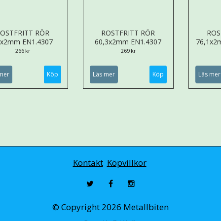
OSTFRITT RÖR
ROSTFRITT RÖR
ROS
4x2mm EN1.4307
60,3x2mm EN1.4307
76,1x2
266 kr
269 kr
mer
Köp
Läs mer
Köp
Läs mer
Kontakt
Köpvillkor
© Copyright 2026 Metallbiten