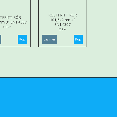
ROSTFRITT RÖR
TFRITT RÖR
101,6x2mm 4"
mm 3" EN1.4307
EN1.4307
379 kr
532 kr
Köp
Läs mer
Köp