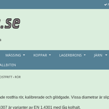
F
MÄSSING
KOPPAR
LAGERBRONS
JÄRN
ALLBITEN
OSTFRITT
›
RÖR
de rostfria rör, kalibrerade och glödgade. Vissa diametrar är
sli
307 är varianter av EN 1.4301 med låg kolhalt.