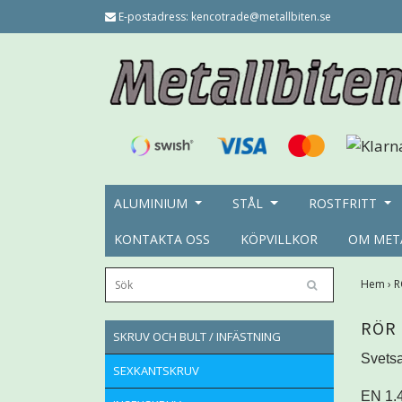
E-postadress:
kencotrade@metallbiten.se
ALUMINIUM
STÅL
ROSTFRITT
KONTAKTA OSS
KÖPVILLKOR
OM MET
Hem
›
R
RÖR
SKRUV OCH BULT / INFÄSTNING
Svetsa
SEXKANTSKRUV
EN 1.4