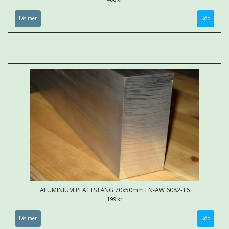
Läs mer
Köp
ALUMINIUM PLATTSTÅNG 70x50mm EN-AW 6082-T6
199 kr
Läs mer
Köp