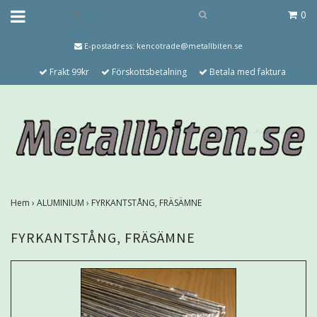
0
E-postadress:
kencotrade@metallbiten.se
Frakt 99kr
Förskottsbetalning
Betala med faktura
Hem
›
ALUMINIUM
›
FYRKANTSTÅNG, FRÄSÄMNE
FYRKANTSTÅNG, FRÄSÄMNE