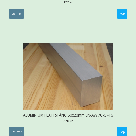
122 kr
Läs mer
Köp
ALUMINIUM PLATTSTÅNG 50x20mm EN-AW 7075 -T6
228 kr
Läs mer
Köp