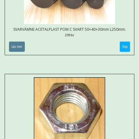
SVARVÄMNE ACETALPLAST POM C SVART 50+40+30mm L250mm.
299 kr
Läs mer
Köp