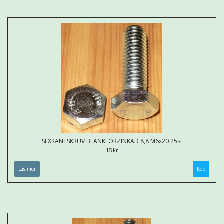
SEXKANTSKRUV BLANKFÖRZINKAD 8,8 M6x20 25st
15 kr
Läs mer