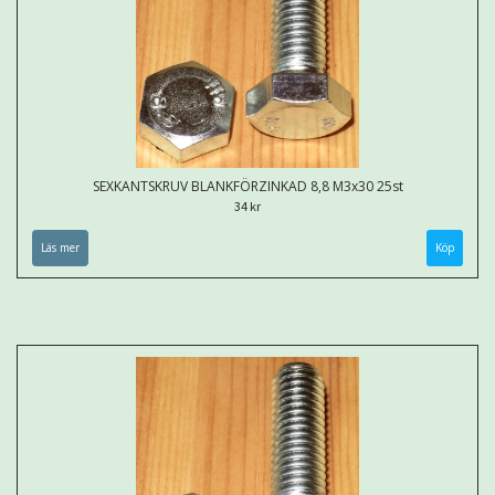
SEXKANTSKRUV BLANKFÖRZINKAD 8,8 M3x30 25st
34 kr
Läs mer