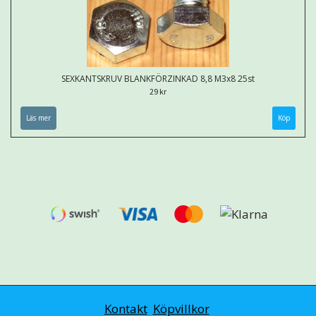
SEXKANTSKRUV BLANKFÖRZINKAD 8,8 M3x8 25st
29 kr
Läs mer
Kontakt
Köpvillkor