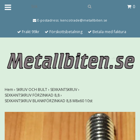
0
E-postadress:
kencotrade@metallbiten.se
Frakt 99kr
Förskottsbetalning
Betala med faktura
Hem
›
SKRUV OCH BULT
›
SEXKANTSKRUV
›
SEXKANTSKRUV FÖRZINKAD 8,8
›
SEXKANTSKRUV BLANKFÖRZINKAD 8,8 M8x60 10st