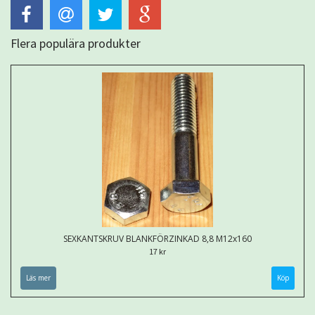
Flera populära produkter
SEXKANTSKRUV BLANKFÖRZINKAD 8,8 M12x160
17 kr
Läs mer