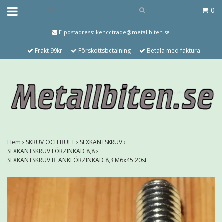
0
E-postadress:
kencotrade@metallbiten.se
Frakt 99kr
Förskottsbetalning
Betala med faktura
Hem
›
SKRUV OCH BULT
›
SEXKANTSKRUV
›
SEXKANTSKRUV FÖRZINKAD 8,8
›
SEXKANTSKRUV BLANKFÖRZINKAD 8,8 M6x45 20st