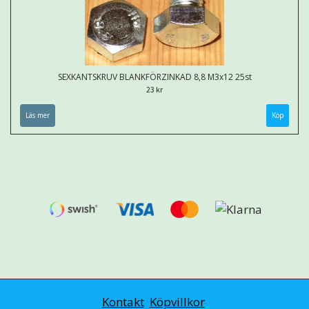
SEXKANTSKRUV BLANKFÖRZINKAD 8,8 M3x12 25st
23 kr
Läs mer
Kontakt
Köpvillkor