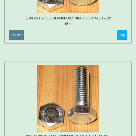
SEXKANTSKRUV BLANKFÖRZINKAD 8,8 M4x30 25st
16 kr
Läs mer