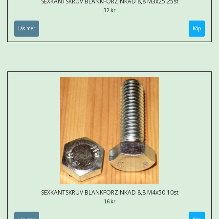
SEXKANTSKRUV BLANKFÖRZINKAD 8,8 M3x25 25st
32 kr
Läs mer
SEXKANTSKRUV BLANKFÖRZINKAD 8,8 M4x50 10st
16 kr