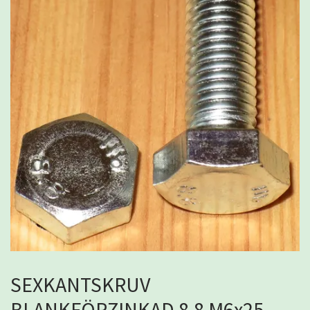
SEXKANTSKRUV
BLANKFÖRZINKAD 8,8 M6x25