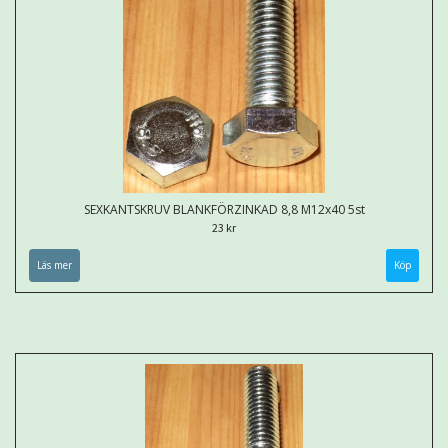
SEXKANTSKRUV BLANKFÖRZINKAD 8,8 M12x40 5st
23 kr
Läs mer