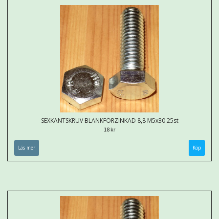
SEXKANTSKRUV BLANKFÖRZINKAD 8,8 M5x30 25st
18 kr
Läs mer