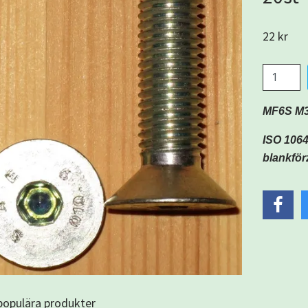
22 kr
MF6S M3
ISO 1064
blankför
 populära produkter