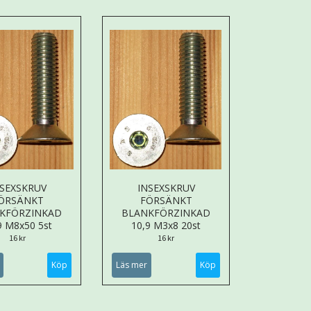
NSEXSKRUV
INSEXSKRUV
ÖRSÄNKT
FÖRSÄNKT
KFÖRZINKAD
BLANKFÖRZINKAD
9 M8x50 5st
10,9 M3x8 20st
16 kr
16 kr
Läs mer