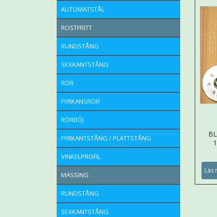
AUTOMATSTÅL
ROSTFRITT
RUNDSTÅNG
SEXKANTSTÅNG
RÖR
FYRKANSRÖR
RÖRBÖJ
B
FYRKANTSTÅNG / PLATTSTÅNG
1
VINKELPROFIL
Läs 
MÄSSING
RUNDSTÅNG
SEXKANTSTÅNG