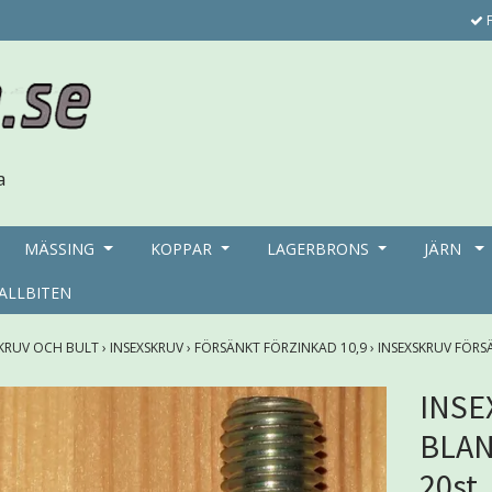
F
MÄSSING
KOPPAR
LAGERBRONS
JÄRN
ALLBITEN
KRUV OCH BULT
›
INSEXSKRUV
›
FÖRSÄNKT FÖRZINKAD 10,9
›
INSEXSKRUV FÖRS
INSE
BLAN
20st