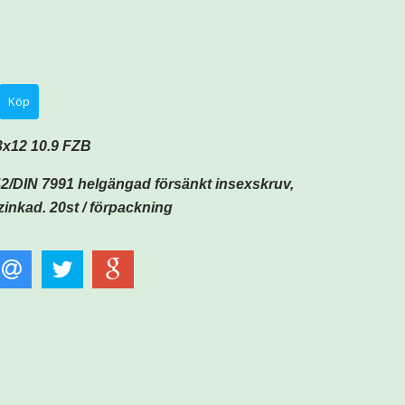
x12 10.9 FZB
2/DIN 7991 helgängad försänkt insexskruv,
zinkad. 20
st /
förpackning