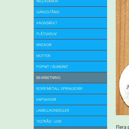
INSEXSKRUV
GÄNGSTÅNG
VAGNSBULT
PLÅTSKRUV
BRICKOR
MUTTER
POPNIT / BLINDNIT
BEARBETNING
BORR METALL SPIRALBORR
KAPSKIVOR
LAMELLRONDELLER
TIGTRÅD - LOD
Flera