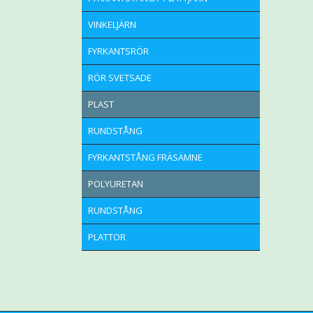
VINKELJÄRN
FYRKANTSRÖR
RÖR SVETSADE
PLAST
RUNDSTÅNG
FYRKANTSTÅNG FRÄSÄMNE
POLYURETAN
RUNDSTÅNG
PLATTOR