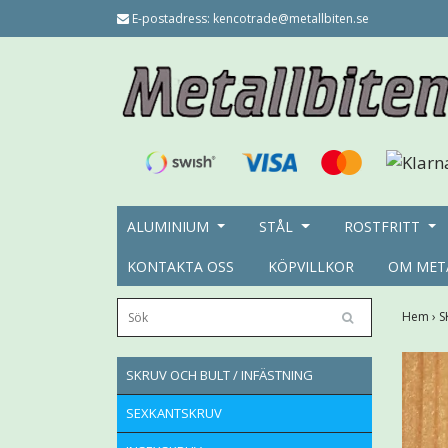
E-postadress:
kencotrade@metallbiten.se
ALUMINIUM
STÅL
ROSTFRITT
KONTAKTA OSS
KÖPVILLKOR
OM MET
Hem
›
S
SKRUV OCH BULT / INFÄSTNING
SEXKANTSKRUV