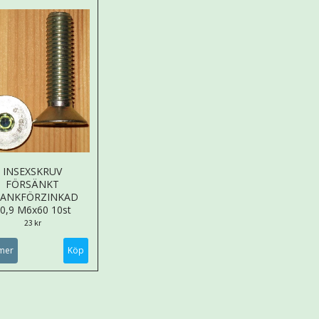
INSEXSKRUV
FÖRSÄNKT
LANKFÖRZINKAD
0,9 M6x60 10st
23 kr
mer