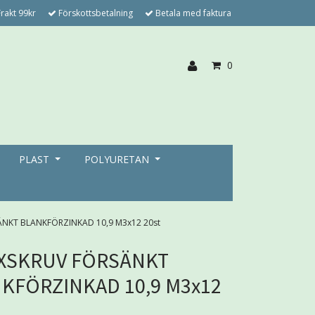
rakt 99kr
Förskottsbetalning
Betala med faktura
0
PLAST
POLYURETAN
ÄNKT BLANKFÖRZINKAD 10,9 M3x12 20st
XSKRUV FÖRSÄNKT
KFÖRZINKAD 10,9 M3x12