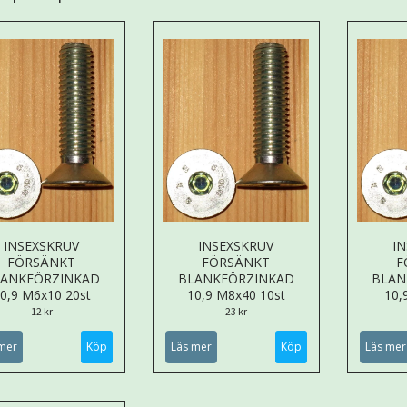
INSEXSKRUV
INSEXSKRUV
I
FÖRSÄNKT
FÖRSÄNKT
F
LANKFÖRZINKAD
BLANKFÖRZINKAD
BLAN
0,9 M6x10 20st
10,9 M8x40 10st
10,
12 kr
23 kr
mer
Läs mer
Läs mer