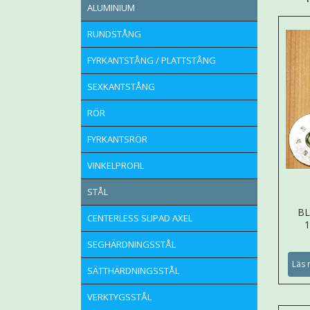
ALUMINIUM
RUNDSTÅNG
FYRKANTSTÅNG / PLATTSTÅNG
SEXKANTSTÅNG
RÖR
FYRKANTSRÖR
VINKELPROFIL
STÅL
B
CENTERLESS SLIPAD AXEL
1
SEGHÄRDNINGSSTÅL
Läs 
SÄTTHÄRDNINGSSTÅL
VERKTYGSSTÅL