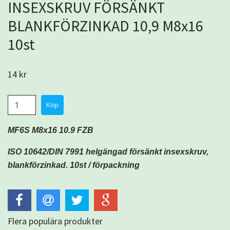
INSEXSKRUV FÖRSÄNKT
BLANKFÖRZINKAD 10,9 M8x16
10st
14 kr
MF6S M8x16 10.9 FZB
ISO 10642/DIN 7991 helgängad försänkt insexskruv,
blankförzinkad. 10
st /
förpackning
Flera populära produkter