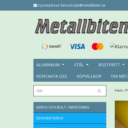
E-postadress:
kencotrade@metallbiten.se
ALUMINIUM
STÅL
ROSTFRITT
KONTAKTA OSS
KÖPVILLKOR
OM MET
Hem
›
P
SKRUV OCH BULT / INFÄSTNING
SEXKANTSKRUV