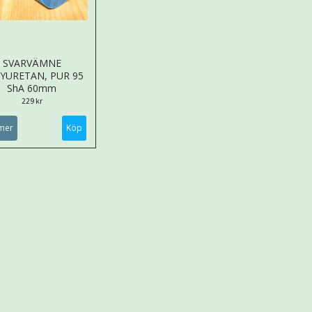
SVARVÄMNE
YURETAN, PUR 95
ShA 60mm
229 kr
mer
Köp