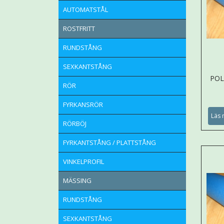
AUTOMATSTÅL
ROSTFRITT
RUNDSTÅNG
SEXKANTSTÅNG
POL
RÖR
FYRKANSRÖR
Läs 
RÖRBÖJ
FYRKANTSTÅNG / PLATTSTÅNG
VINKELPROFIL
MÄSSING
RUNDSTÅNG
SEXKANTSTÅNG