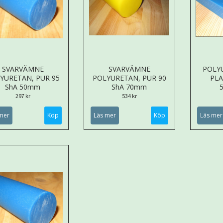
SVARVÄMNE
SVARVÄMNE
POLY
YURETAN, PUR 95
POLYURETAN, PUR 90
PLA
ShA 50mm
ShA 70mm
297 kr
534 kr
mer
Köp
Läs mer
Köp
Läs mer