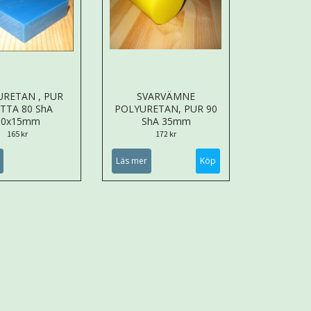
URETAN , PUR
SVARVÄMNE
TTA 80 ShA
POLYURETAN, PUR 90
50x15mm
ShA 35mm
165 kr
172 kr
Läs mer
Köp