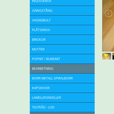
INSEXSKRUV
GÄNGSTÅNG
VAGNSBULT
PLÅTSKRUV
BRICKOR
MUTTER
POPNIT / BLINDNIT
BEARBETNING
BORR METALL SPIRALBORR
KAPSKIVOR
LAMELLRONDELLER
TIGTRÅD - LOD