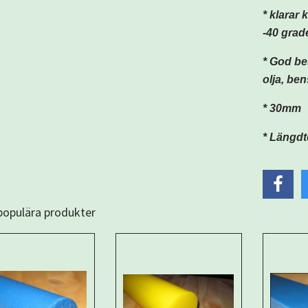
* klarar
-40 grade
* God be
olja, ben
* 30mm
* Längdt
 populära produkter