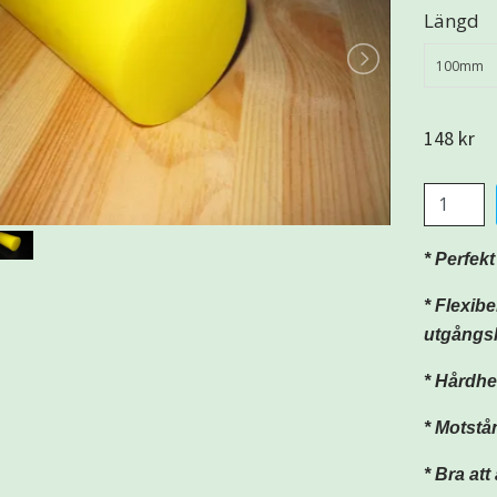
Längd
100mm
148 kr
* Perfek
* Flexibel
utgångs
* Hårdhe
* Motstå
* Bra att