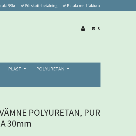
rakt 99kr
Förskottsbetalning
Betala med faktura
0
PLAST
POLYURETAN
VÄMNE POLYURETAN, PUR
hA 30mm