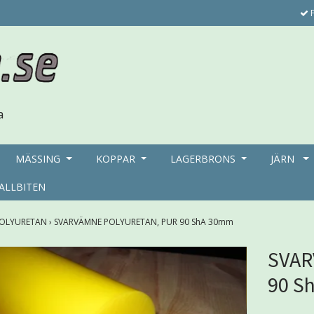
F
MÄSSING
KOPPAR
LAGERBRONS
JÄRN
ALLBITEN
OLYURETAN
›
SVARVÄMNE POLYURETAN, PUR 90 ShA 30mm
SVAR
90 S