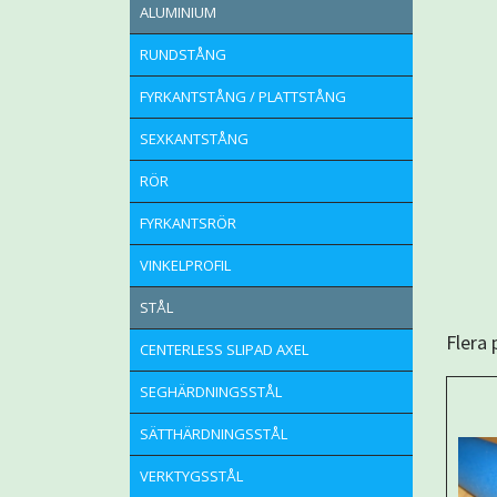
ALUMINIUM
RUNDSTÅNG
FYRKANTSTÅNG / PLATTSTÅNG
SEXKANTSTÅNG
RÖR
FYRKANTSRÖR
VINKELPROFIL
STÅL
Flera
CENTERLESS SLIPAD AXEL
SEGHÄRDNINGSSTÅL
SÄTTHÄRDNINGSSTÅL
VERKTYGSSTÅL