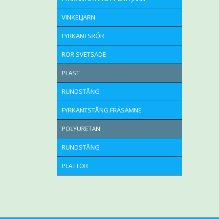
VINKELJÄRN
FYRKANTSRÖR
RÖR SVETSADE
PLAST
RUNDSTÅNG
FYRKANTSTÅNG FRÄSÄMNE
POLYURETAN
RUNDSTÅNG
PLATTOR