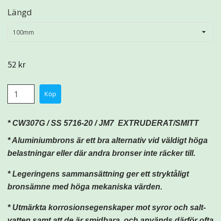
Längd
100mm
52 kr
* CW307G / SS 5716-20 / JM7 EXTRUDERAT/SMITT
* A
luminiumbrons är ett bra alternativ v
id väldigt höga
belastningar eller där andra bronser inte räcker till.
* Legeringens sammansättning ger ett stryktåligt
bronsämne med höga mekaniska värden.
* Utmärkta korrosionsegenskaper mot syror och salt-
vatten samt att de är smidbara,
och används därför ofta