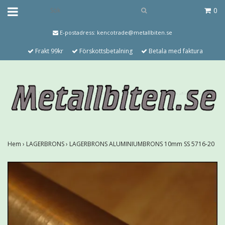
0
E-postadress:
kencotrade@metallbiten.se
Frakt 99kr
Förskottsbetalning
Betala med faktura
Hem
›
LAGERBRONS
›
LAGERBRONS ALUMINIUMBRONS 10mm SS 5716-20