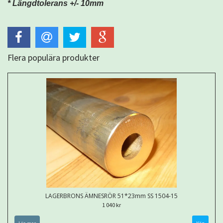
* Längdtolerans +/- 10mm
Flera populära produkter
LAGERBRONS ÄMNESRÖR 51*23mm SS 1504-15
1 040 kr