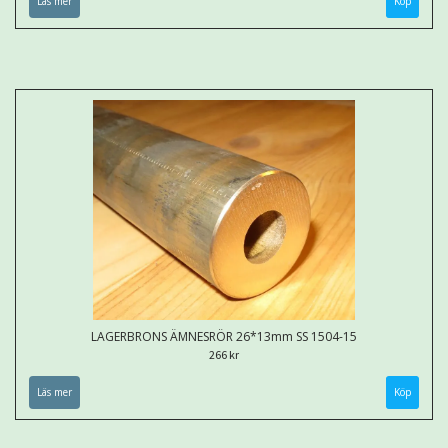
Läs mer
Köp
LAGERBRONS ÄMNESRÖR 26*13mm SS 1504-15
266 kr
Läs mer
Köp