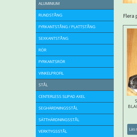
ALUMINIUM
Flera
RUNDSTÅNG
FYRKANTSTÅNG / PLATTSTÅNG
SEXKANTSTÅNG
RÖR
FYRKANTSRÖR
VINKELPROFIL
STÅL
CENTERLESS SLIPAD AXEL
BLA
SEGHÄRDNINGSSTÅL
SÄTTHÄRDNINGSSTÅL
Läs 
VERKTYGSSTÅL