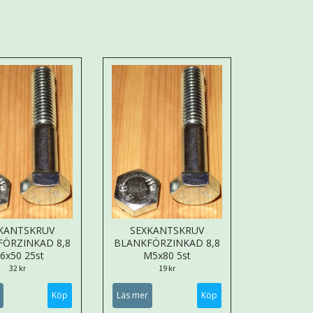
KANTSKRUV
SEXKANTSKRUV
FÖRZINKAD 8,8
BLANKFÖRZINKAD 8,8
6x50 25st
M5x80 5st
32 kr
19 kr
Läs mer