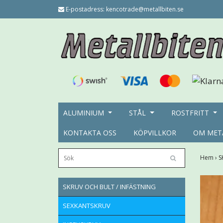
E-postadress:
kencotrade@metallbiten.se
ALUMINIUM
STÅL
ROSTFRITT
KONTAKTA OSS
KÖPVILLKOR
OM MET
Hem
›
S
SKRUV OCH BULT / INFÄSTNING
SEXKANTSKRUV