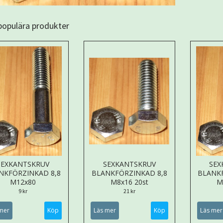
 populära produkter
SEXKANTSKRUV
SEXKANTSKRUV
SEX
NKFÖRZINKAD 8,8
BLANKFÖRZINKAD 8,8
BLANK
M12x80
M8x16 20st
M
9 kr
21 kr
mer
Läs mer
Läs mer