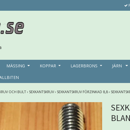
F
MÄSSING
KOPPAR
LAGERBRONS
JÄRN
ALLBITEN
KRUV OCH BULT
›
SEXKANTSKRUV
›
SEXKANTSKRUV FÖRZINKAD 8,8
›
SEXKANTSK
SEX
BLAN