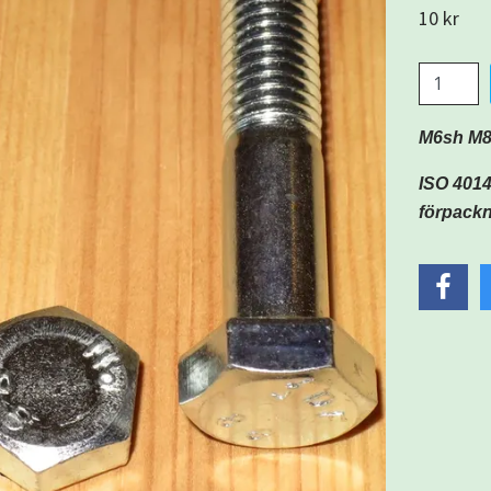
10 kr
M6sh M8
ISO 4014
förpack