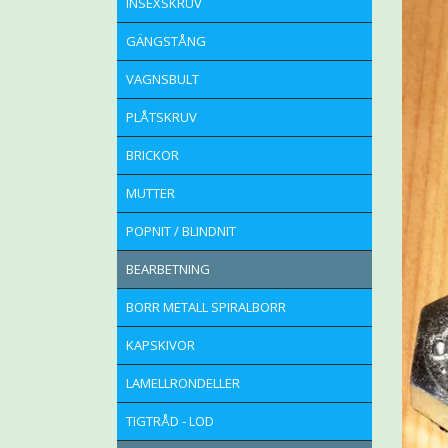
INSEXSKRUV
GÄNGSTÅNG
VAGNSBULT
PLÅTSKRUV
BRICKOR
MUTTER
POPNIT / BLINDNIT
BEARBETNING
BORR METALL SPIRALBORR
KAPSKIVOR
LAMELLRONDELLER
TIGTRÅD - LOD