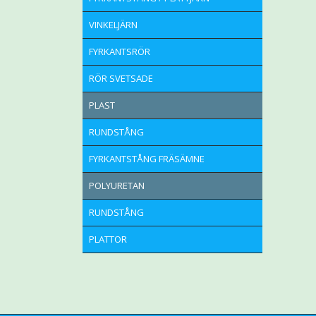
VINKELJÄRN
FYRKANTSRÖR
RÖR SVETSADE
PLAST
RUNDSTÅNG
FYRKANTSTÅNG FRÄSÄMNE
POLYURETAN
RUNDSTÅNG
PLATTOR