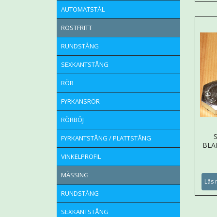
AUTOMATSTÅL
ROSTFRITT
RUNDSTÅNG
SEXKANTSTÅNG
RÖR
FYRKANSRÖR
RÖRBÖJ
FYRKANTSTÅNG / PLATTSTÅNG
BLA
VINKELPROFIL
MÄSSING
Läs 
RUNDSTÅNG
SEXKANTSTÅNG