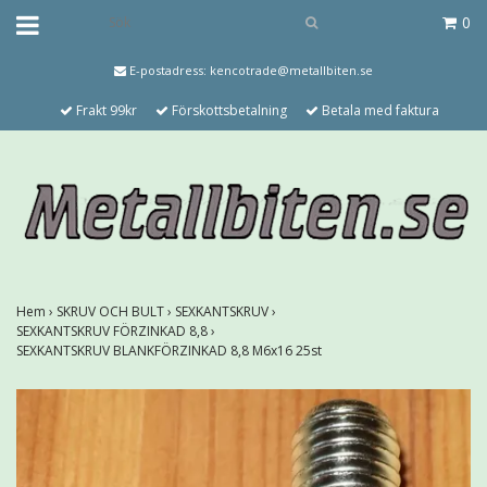
0
E-postadress:
kencotrade@metallbiten.se
Frakt 99kr
Förskottsbetalning
Betala med faktura
Hem
›
SKRUV OCH BULT
›
SEXKANTSKRUV
›
SEXKANTSKRUV FÖRZINKAD 8,8
›
SEXKANTSKRUV BLANKFÖRZINKAD 8,8 M6x16 25st