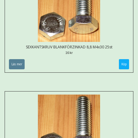
SEXKANTSKRUV BLANKFÖRZINKAD 8,8 M4x30 25st
16 kr
Läs mer