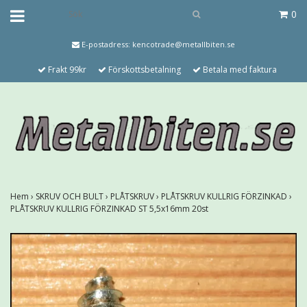
0
E-postadress:
kencotrade@metallbiten.se
Frakt 99kr
Förskottsbetalning
Betala med faktura
Hem
›
SKRUV OCH BULT
›
PLÅTSKRUV
›
PLÅTSKRUV KULLRIG FÖRZINKAD
›
PLÅTSKRUV KULLRIG FÖRZINKAD ST 5,5x16mm 20st