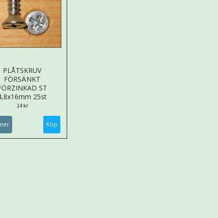
PLÅTSKRUV
FÖRSÄNKT
FÖRZINKAD ST
4,8x16mm 25st
14 kr
mer