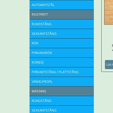
AUTOMATSTÅL
ROSTFRITT
RUNDSTÅNG
SEXKANTSTÅNG
RÖR
FYRKANSRÖR
RÖRBÖJ
Läs 
FYRKANTSTÅNG / PLATTSTÅNG
VINKELPROFIL
MÄSSING
RUNDSTÅNG
SEXKANTSTÅNG