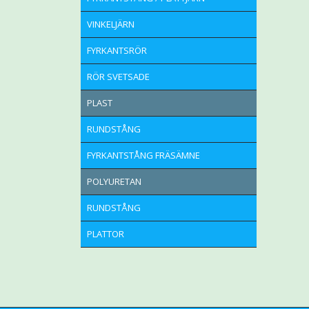
VINKELJÄRN
FYRKANTSRÖR
RÖR SVETSADE
PLAST
RUNDSTÅNG
FYRKANTSTÅNG FRÄSÄMNE
POLYURETAN
RUNDSTÅNG
PLATTOR