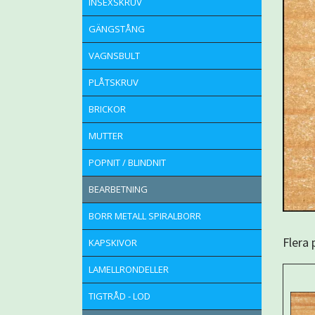
INSEXSKRUV
GÄNGSTÅNG
VAGNSBULT
PLÅTSKRUV
BRICKOR
MUTTER
POPNIT / BLINDNIT
BEARBETNING
BORR METALL SPIRALBORR
Flera
KAPSKIVOR
LAMELLRONDELLER
TIGTRÅD - LOD