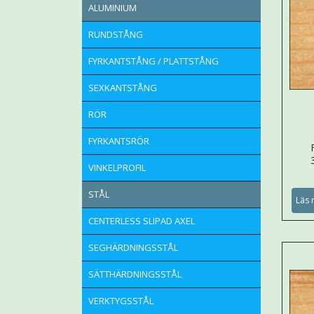
ALUMINIUM
RUNDSTÅNG
FYRKANTSTÅNG / PLATTSTÅNG
SEXKANTSTÅNG
RÖR
FYRKANTSRÖR
VINKELPROFIL
STÅL
Läs 
CENTERLESS SLIPAD AXEL
SEGHÄRDNINGSSTÅL
SÄTTHÄRDNINGSSTÅL
VERKTYGSSTÅL