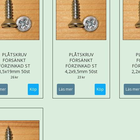
PLÅTSKRUV
PLÅTSKRUV
P
FÖRSÄNKT
FÖRSÄNKT
F
FÖRZINKAD ST
FÖRZINKAD ST
FÖR
3,5x19mm 50st
4,2x9,5mm 50st
2,2
26 kr
23 kr
mer
Läs mer
Läs mer