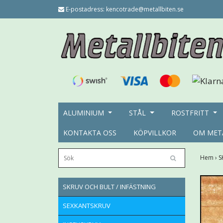
E-postadress:
kencotrade@metallbiten.se
ALUMINIUM
STÅL
ROSTFRITT
KONTAKTA OSS
KÖPVILLKOR
OM MET
Hem
›
S
SKRUV OCH BULT / INFÄSTNING
SEXKANTSKRUV