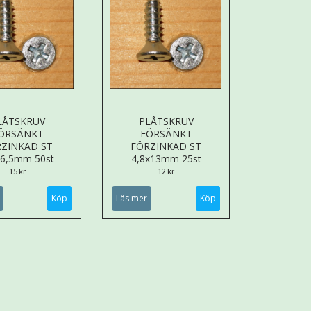
LÅTSKRUV
PLÅTSKRUV
ÖRSÄNKT
FÖRSÄNKT
ZINKAD ST
FÖRZINKAD ST
x6,5mm 50st
4,8x13mm 25st
15 kr
12 kr
Läs mer