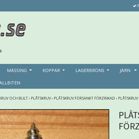
F
MÄSSING
KOPPAR
LAGERBRONS
JÄRN
ALLBITEN
KRUV OCH BULT
›
PLÅTSKRUV
›
PLÅTSKRUV FÖRSÄNKT FÖRZINKAD
›
PLÅTSKRUV
PLÅT
FÖRZ