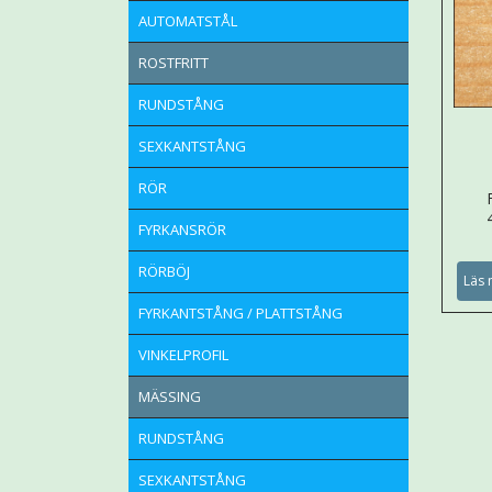
AUTOMATSTÅL
ROSTFRITT
RUNDSTÅNG
SEXKANTSTÅNG
RÖR
FYRKANSRÖR
RÖRBÖJ
Läs 
FYRKANTSTÅNG / PLATTSTÅNG
VINKELPROFIL
MÄSSING
RUNDSTÅNG
SEXKANTSTÅNG