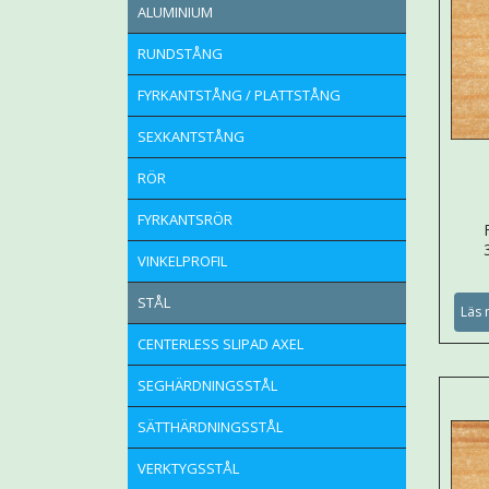
ALUMINIUM
RUNDSTÅNG
FYRKANTSTÅNG / PLATTSTÅNG
SEXKANTSTÅNG
RÖR
FYRKANTSRÖR
VINKELPROFIL
STÅL
Läs 
CENTERLESS SLIPAD AXEL
SEGHÄRDNINGSSTÅL
SÄTTHÄRDNINGSSTÅL
VERKTYGSSTÅL