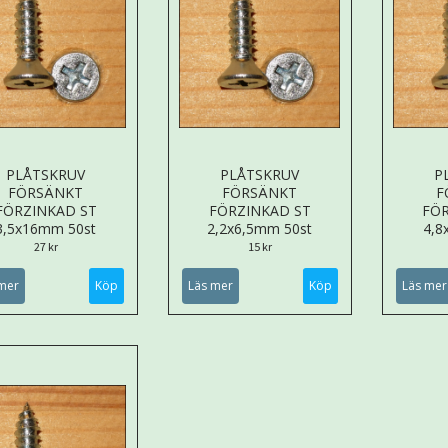
PLÅTSKRUV
PLÅTSKRUV
P
FÖRSÄNKT
FÖRSÄNKT
F
FÖRZINKAD ST
FÖRZINKAD ST
FÖR
3,5x16mm 50st
2,2x6,5mm 50st
4,8
27 kr
15 kr
mer
Läs mer
Läs mer