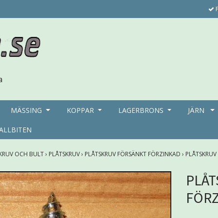
F
MÄSSING
KOPPAR
LAGERBRONS
JÄRN
ALLBITEN
KRUV OCH BULT
›
PLÅTSKRUV
›
PLÅTSKRUV FÖRSÄNKT FÖRZINKAD
›
PLÅTSKRUV
PLÅT
FÖRZ