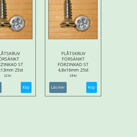
LÅTSKRUV
PLÅTSKRUV
ÖRSÄNKT
FÖRSÄNKT
ZINKAD ST
FÖRZINKAD ST
x13mm 25st
4,8x16mm 25st
12 kr
14 kr
Läs mer