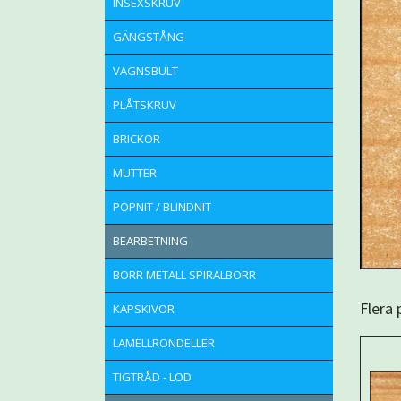
INSEXSKRUV
GÄNGSTÅNG
VAGNSBULT
PLÅTSKRUV
BRICKOR
MUTTER
POPNIT / BLINDNIT
BEARBETNING
BORR METALL SPIRALBORR
Flera
KAPSKIVOR
LAMELLRONDELLER
TIGTRÅD - LOD