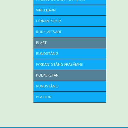
VINKELJÄRN
FYRKANTSRÖR
RÖR SVETSADE
PLAST
RUNDSTÅNG
FYRKANTSTÅNG FRÄSÄMNE
POLYURETAN
RUNDSTÅNG
PLATTOR