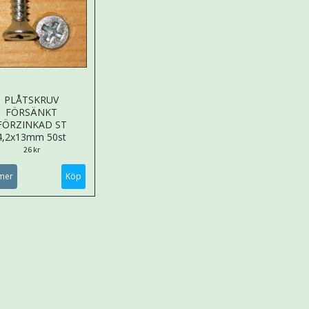
PLÅTSKRUV
FÖRSÄNKT
FÖRZINKAD ST
4,2x13mm 50st
26 kr
mer