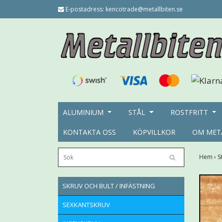
E-postadress:
kencotrade@metallbiten.se
ALUMINIUM
STÅL
ROSTFRITT
KONTAKTA OSS
KÖPVILLKOR
OM MET
Hem
›
S
SKRUV OCH BULT / INFÄSTNING
SEXKANTSKRUV