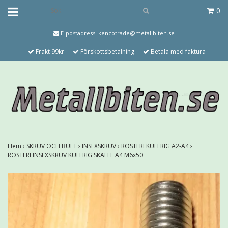
0
E-postadress:
kencotrade@metallbiten.se
Frakt 99kr
Förskottsbetalning
Betala med faktura
Hem
›
SKRUV OCH BULT
›
INSEXSKRUV
›
ROSTFRI KULLRIG A2-A4
›
ROSTFRI INSEXSKRUV KULLRIG SKALLE A4 M6x50