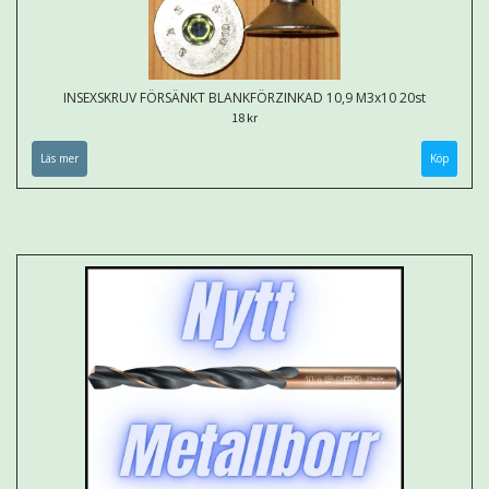
INSEXSKRUV FÖRSÄNKT BLANKFÖRZINKAD 10,9 M3x10 20st
18 kr
Läs mer