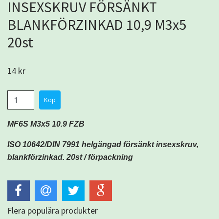
INSEXSKRUV FÖRSÄNKT
BLANKFÖRZINKAD 10,9 M3x5
20st
14 kr
MF6S M3x5 10.9 FZB
ISO 10642/DIN 7991 helgängad försänkt insexskruv,
blankförzinkad. 20
st /
förpackning
Flera populära produkter