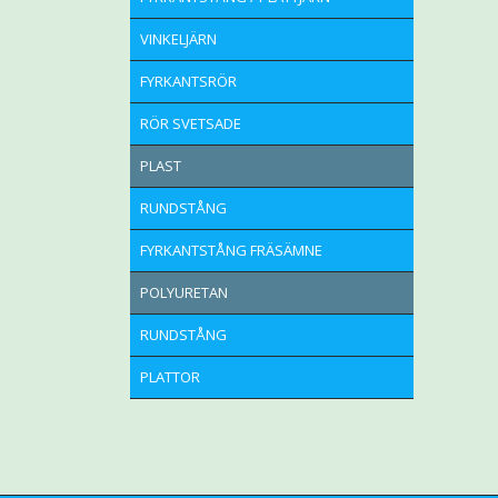
VINKELJÄRN
FYRKANTSRÖR
RÖR SVETSADE
PLAST
RUNDSTÅNG
FYRKANTSTÅNG FRÄSÄMNE
POLYURETAN
RUNDSTÅNG
PLATTOR