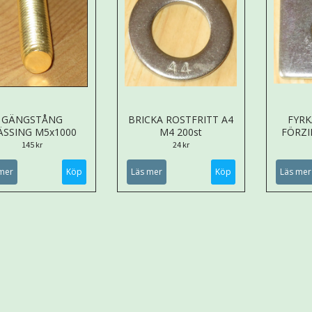
GÄNGSTÅNG
BRICKA ROSTFRITT A4
FYRK
SSING M5x1000
M4 200st
FÖRZI
145 kr
24 kr
mer
Läs mer
Läs mer