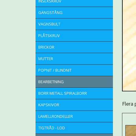
INSEXSKRUV
GÄNGSTÅNG
VAGNSBULT
PLÅTSKRUV
BRICKOR
MUTTER
POPNIT / BLINDNIT
BEARBETNING
BORR METALL SPIRALBORR
Flera
KAPSKIVOR
LAMELLRONDELLER
TIGTRÅD - LOD