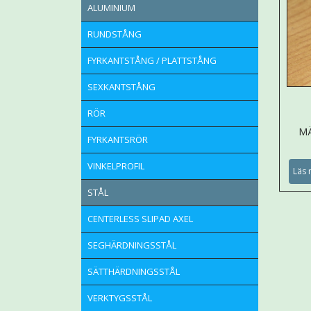
ALUMINIUM
RUNDSTÅNG
FYRKANTSTÅNG / PLATTSTÅNG
SEXKANTSTÅNG
RÖR
MÄ
FYRKANTSRÖR
VINKELPROFIL
Läs 
STÅL
CENTERLESS SLIPAD AXEL
SEGHÄRDNINGSSTÅL
SÄTTHÄRDNINGSSTÅL
VERKTYGSSTÅL