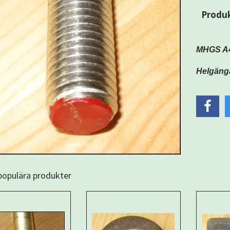
Produkt
MHGS A4
Helgänga
 populära produkter