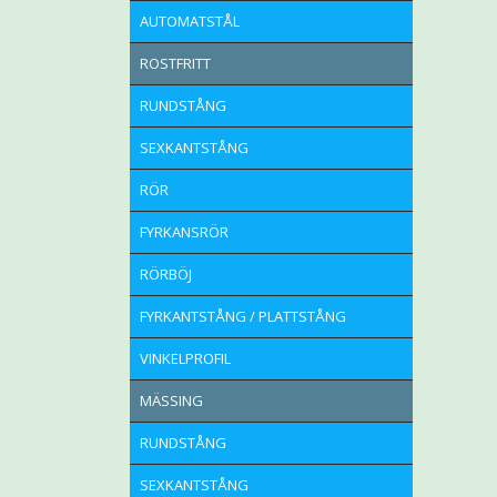
AUTOMATSTÅL
ROSTFRITT
RUNDSTÅNG
SEXKANTSTÅNG
RÖR
FYRKANSRÖR
RÖRBÖJ
FYRKANTSTÅNG / PLATTSTÅNG
VINKELPROFIL
MÄSSING
RUNDSTÅNG
SEXKANTSTÅNG