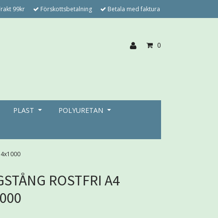
rakt 99kr
Förskottsbetalning
Betala med faktura
0
PLAST
POLYURETAN
M4x1000
STÅNG ROSTFRI A4
000