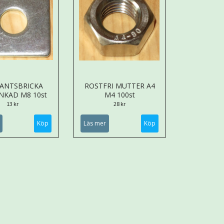
ANTSBRICKA
ROSTFRI MUTTER A4
NKAD M8 10st
M4 100st
13 kr
28 kr
Läs mer