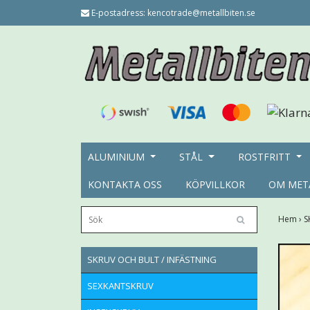
E-postadress:
kencotrade@metallbiten.se
ALUMINIUM
STÅL
ROSTFRITT
KONTAKTA OSS
KÖPVILLKOR
OM MET
Hem
›
S
SKRUV OCH BULT / INFÄSTNING
SEXKANTSKRUV