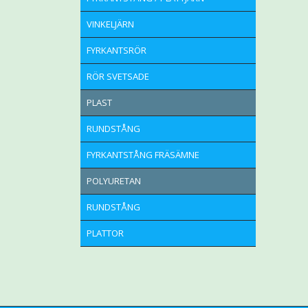
VINKELJÄRN
FYRKANTSRÖR
RÖR SVETSADE
PLAST
RUNDSTÅNG
FYRKANTSTÅNG FRÄSÄMNE
POLYURETAN
RUNDSTÅNG
PLATTOR