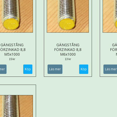
GÄNGSTÅNG
GÄNGSTÅNG
G
FÖRZINKAD 8,8
FÖRZINKAD 8,8
FÖR
M5x1000
M6x1000
15 kr
13 kr
mer
Läs mer
Läs mer