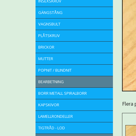
INSEXSKRUV
GÄNGSTÅNG
VAGNSBULT
PLÅTSKRUV
BRICKOR
MUTTER
POPNIT / BLINDNIT
BEARBETNING
BORR METALL SPIRALBORR
Flera
KAPSKIVOR
LAMELLRONDELLER
TIGTRÅD - LOD