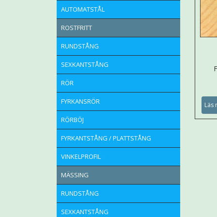
AUTOMATSTÅL
ROSTFRITT
RUNDSTÅNG
SEXKANTSTÅNG
RÖR
FYRKANSRÖR
Läs 
RÖRBÖJ
FYRKANTSTÅNG / PLATTSTÅNG
VINKELPROFIL
MÄSSING
RUNDSTÅNG
SEXKANTSTÅNG