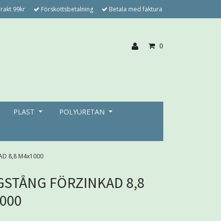
rakt 99kr
Förskottsbetalning
Betala med faktura
0
PLAST
POLYURETAN
D 8,8 M4x1000
STÅNG FÖRZINKAD 8,8
000