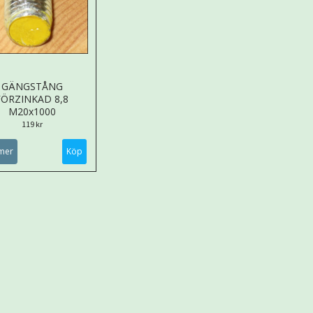
GÄNGSTÅNG
FÖRZINKAD 8,8
M20x1000
119 kr
mer