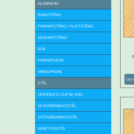
ALUMINIUM
RUNDSTÅNG
FYRKANTSTÅNG / PLATTSTÅNG
SEXKANTSTÅNG
RÖR
FYRKANTSRÖR
VINKELPROFIL
Läs 
STÅL
CENTERLESS SLIPAD AXEL
SEGHÄRDNINGSSTÅL
SÄTTHÄRDNINGSSTÅL
VERKTYGSSTÅL