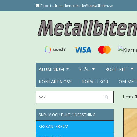
E-postadress:
kencotrade@metallbiten.se
ALUMINIUM
STÅL
ROSTFRITT
KONTAKTA OSS
KÖPVILLKOR
OM MET
Hem
›
S
SKRUV OCH BULT / INFÄSTNING
SEXKANTSKRUV