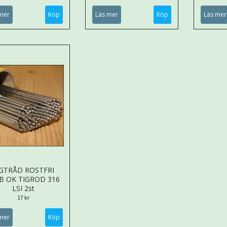
mer
Köp
Läs mer
Köp
Läs mer
IGTRÅD ROSTFRI
B OK TIGROD 316
LSI 2st
17 kr
mer
Köp