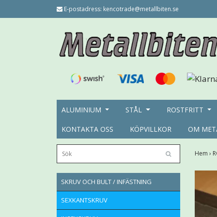
E-postadress:
kencotrade@metallbiten.se
ALUMINIUM
STÅL
ROSTFRITT
KONTAKTA OSS
KÖPVILLKOR
OM MET
Hem
›
R
SKRUV OCH BULT / INFÄSTNING
SEXKANTSKRUV