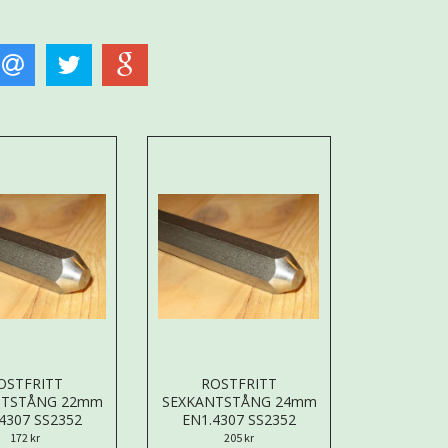
OSTFRITT
ROSTFRITT
NTSTÅNG 22mm
SEXKANTSTÅNG 24mm
4307 SS2352
EN1.4307 SS2352
172 kr
205 kr