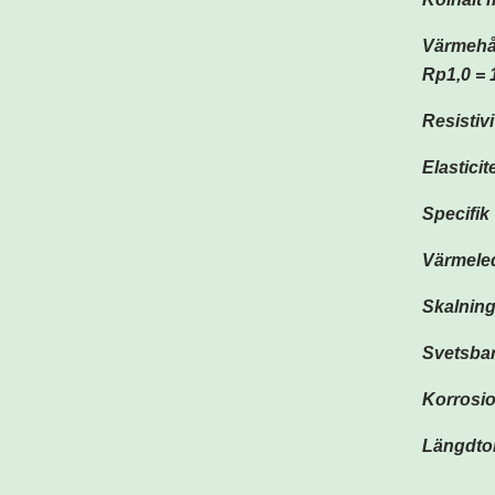
Värmehål
Rp1,0 =
Resistiv
Elastici
Specifik
Värmeled
Skalnin
Svetsba
Korrosi
Längdto