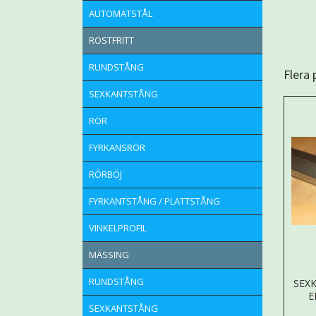
AUTOMATSTÅL
ROSTFRITT
RUNDSTÅNG
Flera
SEXKANTSTÅNG
RÖR
FYRKANSRÖR
RÖRBÖJ
FYRKANTSTÅNG / PLATTSTÅNG
VINKELPROFIL
MÄSSING
RUNDSTÅNG
SEX
E
SEXKANTSTÅNG