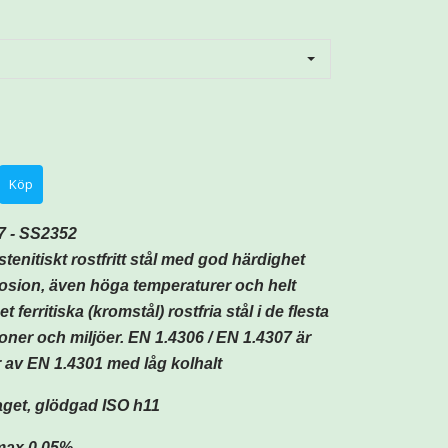
7 - SS2352
stenitiskt rostfritt stål med god härdighet
osion, även höga temperaturer och helt
t ferritiska (kromstål) rostfria stål i de flesta
ioner och miljöer. EN 1.4306 / EN 1.4307 är
r av EN 1.4301 med låg kolhalt
get, g
lödgad
ISO h11
max 0,05%