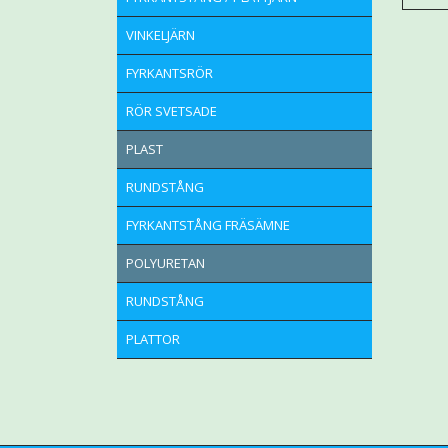
VINKELJÄRN
FYRKANTSRÖR
RÖR SVETSADE
PLAST
RUNDSTÅNG
FYRKANTSTÅNG FRÄSÄMNE
POLYURETAN
RUNDSTÅNG
PLATTOR