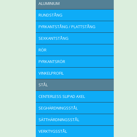
ALUMINIUM
RUNDSTÅNG
FYRKANTSTÅNG / PLATTSTÅNG
SEXKANTSTÅNG
RÖR
FYRKANTSRÖR
VINKELPROFIL
STÅL
CENTERLESS SLIPAD AXEL
SEGHÄRDNINGSSTÅL
SÄTTHÄRDNINGSSTÅL
VERKTYGSSTÅL