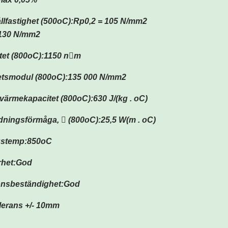
lfastighet (500oC):Rp0,2 = 105 N/mm2
 130 N/mm2
itet (800oC):1150 nm
tetsmodul (800oC):135 000 N/mm2
 värmekapacitet (800oC):630 J/(kg . oC)
ningsförmåga,  (800oC):25,5 W(m . oC)
gstemp:850oC
rhet:God
onsbeständighet:God
lerans +/- 10mm