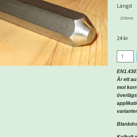
Längd
250mm
24 kr
EN1.430
Är ett au
mot korr
överlägse
applikat
variante
Blankdra
Kolhalt 