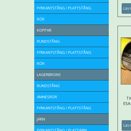
FYRKANTSTÅNG / PLATTSTÅNG
Läs 
RÖR
KOPPAR
RUNDSTÅNG
FYRKANTSTÅNG / PLATTSTÅNG
RÖR
LAGERBRONS
RUNDSTÅNG
ÄMNESRÖR
T
ESA
FYRKANTSTÅNG / PLATTSTÅNG
JÄRN
Läs 
FYRKANTSTÅNG / PLATTJÄRN