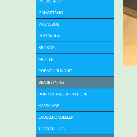
INSEXSKRUV
GÄNGSTÅNG
VAGNSBULT
PLÅTSKRUV
BRICKOR
MUTTER
POPNIT / BLINDNIT
BEARBETNING
BORR METALL SPIRALBORR
KAPSKIVOR
LAMELLRONDELLER
TIGTRÅD - LOD