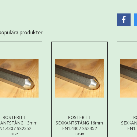
 populära produkter
ROSTFRITT
ROSTFRITT
R
KANTSTÅNG 13mm
SEXKANTSTÅNG 16mm
SEXKA
N1.4307 SS2352
EN1.4307 SS2352
EN1.
68 kr
105 kr