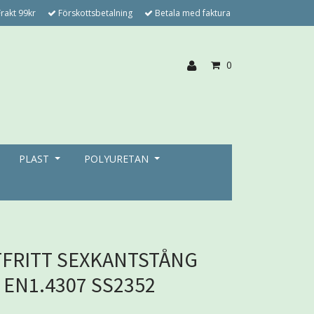
rakt 99kr
Förskottsbetalning
Betala med faktura
0
PLAST
POLYURETAN
FRITT SEXKANTSTÅNG
EN1.4307 SS2352