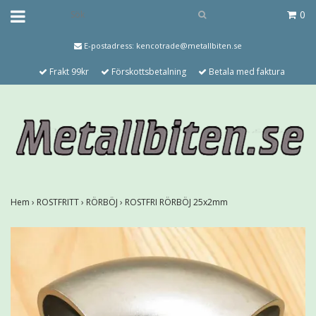
0
E-postadress:
kencotrade@metallbiten.se
Frakt 99kr
Förskottsbetalning
Betala med faktura
Hem
›
ROSTFRITT
›
RÖRBÖJ
›
ROSTFRI RÖRBÖJ 25x2mm