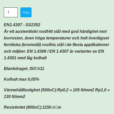
EN1.4307 - SS2352
Är ett austenitiskt rostfritt stål med god härdighet mot
korrosion, även höga temperaturer och helt överlägset
ferritiska (kromstål) rostfria stål i de flesta applikationer
och miljöer. EN 1.4306 / EN 1.4307 är varianter av EN
1.4301 med låg kolhalt
Blankdraget, ISO h11
Kolhalt max 0,05%
Värmehållfastighet (500oC):Rp0,2 = 105 N/mm2 Rp1,0 =
130 N/mm2
Resistivitet (800oC):1150 nm