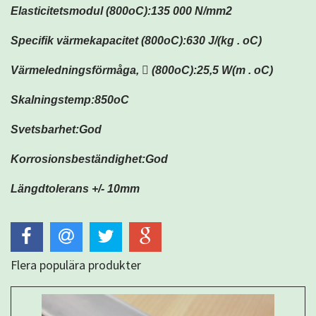
Elasticitetsmodul (800oC):135 000 N/mm2
Specifik värmekapacitet (800oC):630 J/(kg . oC)
Värmeledningsförmåga,  (800oC):25,5 W(m . oC)
Skalningstemp:850oC
Svetsbarhet:God
Korrosionsbeständighet:God
Längdtolerans +/- 10mm
Flera populära produkter