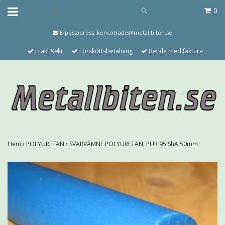
0
E-postadress:
kencotrade@metallbiten.se
Frakt 99kr
Förskottsbetalning
Betala med faktura
Hem
›
POLYURETAN
›
SVARVÄMNE POLYURETAN, PUR 95 ShA 50mm