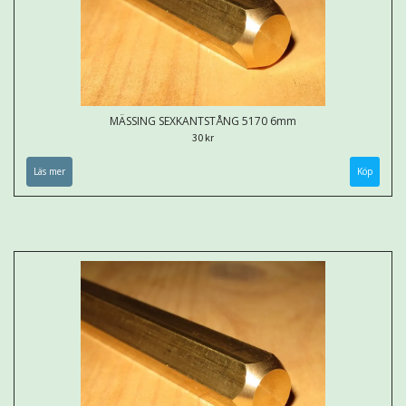
MÄSSING SEXKANTSTÅNG 5170 6mm
30 kr
Läs mer
Köp