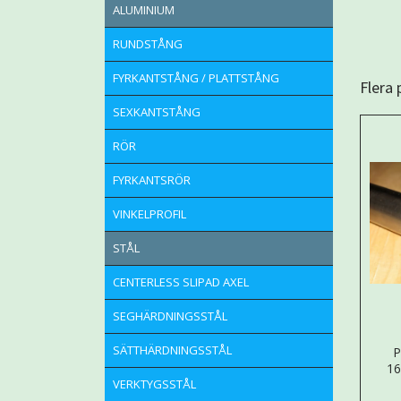
ALUMINIUM
RUNDSTÅNG
FYRKANTSTÅNG / PLATTSTÅNG
Flera
SEXKANTSTÅNG
RÖR
FYRKANTSRÖR
VINKELPROFIL
STÅL
CENTERLESS SLIPAD AXEL
SEGHÄRDNINGSSTÅL
SÄTTHÄRDNINGSSTÅL
P
1
VERKTYGSSTÅL