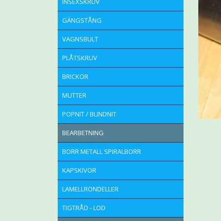
INSEXSKRUV
GÄNGSTÅNG
VAGNSBULT
PLÅTSKRUV
BRICKOR
MUTTER
POPNIT / BLINDNIT
BEARBETNING
BORR METALL SPIRALBORR
KAPSKIVOR
LAMELLRONDELLER
TIGTRÅD - LOD