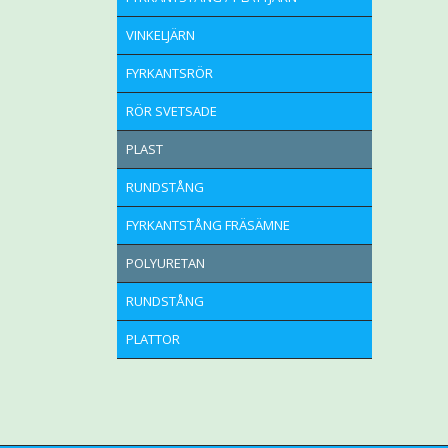
VINKELJÄRN
FYRKANTSRÖR
RÖR SVETSADE
PLAST
RUNDSTÅNG
FYRKANTSTÅNG FRÄSÄMNE
POLYURETAN
RUNDSTÅNG
PLATTOR