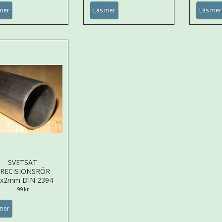
mer
Läs mer
Läs mer
SVETSAT
RECISIONSRÖR
5x2mm DIN 2394
99 kr
mer