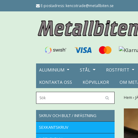
E-postadress:
kencotrade@metallbiten.se
ALUMINIUM
STÅL
ROSTFRITT
KONTAKTA OSS
KÖPVILLKOR
OM MET
Hem
›
J
SKRUV OCH BULT / INFÄSTNING
SEXKANTSKRUV