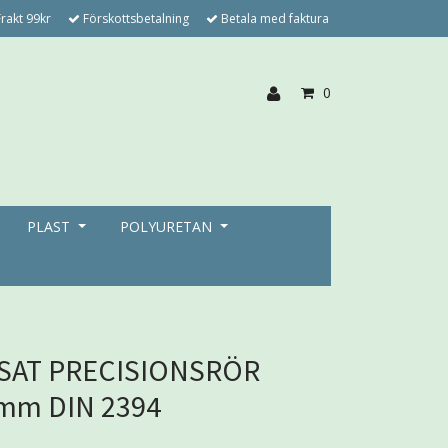
rakt 99kr
Förskottsbetalning
Betala med faktura
0
PLAST
POLYURETAN
SAT PRECISIONSRÖR
mm DIN 2394