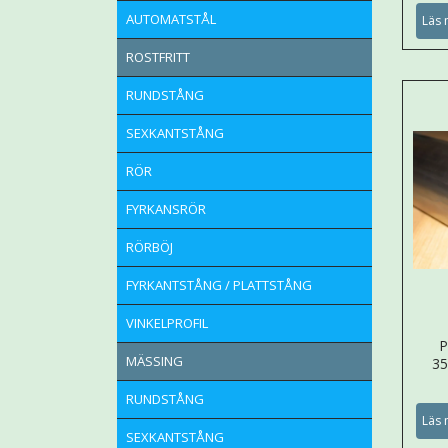
AUTOMATSTÅL
Läs 
ROSTFRITT
RUNDSTÅNG
SEXKANTSTÅNG
RÖR
FYRKANSRÖR
RÖRBÖJ
FYRKANTSTÅNG / PLATTSTÅNG
VINKELPROFIL
P
MÄSSING
3
RUNDSTÅNG
Läs 
SEXKANTSTÅNG