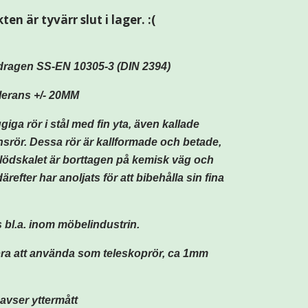
en är tyvärr slut i lager. :(
dragen SS-EN 10305-3 (DIN 2394)
erans +/- 20MM
iga rör i stål med fin yta, även kallade
nsrör. Dessa rör är kallformade och betade,
glödskalet är borttagen på kemisk väg och
därefter har anoljats för att bibehålla sin fina
bl.a. inom möbelindustrin.
ra att använda som teleskoprör, ca 1mm
vser yttermått