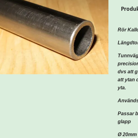
Produkt
Rör Kall
Längdtol
Tunnvägg
precisio
dvs att 
att ytan 
yta.
Används 
Passar b
glapp
Ø 20mm a