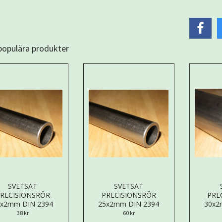
 populära produkter
SVETSAT
SVETSAT
RECISIONSRÖR
PRECISIONSRÖR
PRE
6x2mm DIN 2394
25x2mm DIN 2394
30x2
38 kr
60 kr