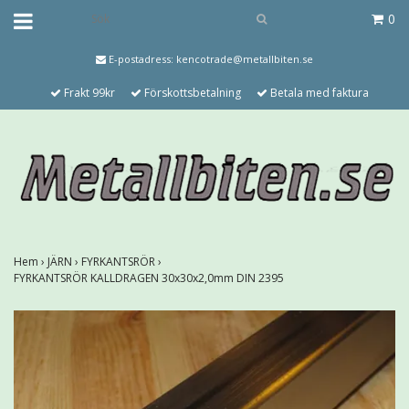
0
E-postadress:
kencotrade@metallbiten.se
Frakt 99kr
Förskottsbetalning
Betala med faktura
Hem
›
JÄRN
›
FYRKANTSRÖR
›
FYRKANTSRÖR KALLDRAGEN 30x30x2,0mm DIN 2395