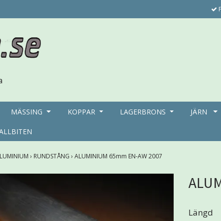
F
MÄSSING
KOPPAR
LAGERBRONS
JÄRN
ALLBITEN
LUMINIUM
›
RUNDSTÅNG
›
ALUMINIUM 65mm EN-AW 2007
ALUM
Längd