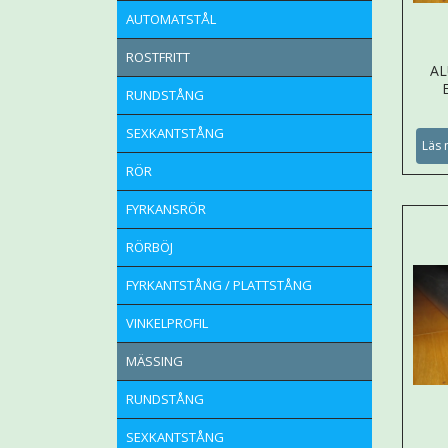
AUTOMATSTÅL
ROSTFRITT
A
RUNDSTÅNG
SEXKANTSTÅNG
Läs 
RÖR
FYRKANSRÖR
RÖRBÖJ
FYRKANTSTÅNG / PLATTSTÅNG
VINKELPROFIL
MÄSSING
RUNDSTÅNG
SEXKANTSTÅNG