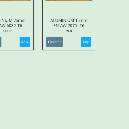
INIUM 75mm
ALUMINIUM 15mm
AW 6082-T6
EN-AW 7075 -T6
475 kr
79 kr
Köp
Läs mer
Köp