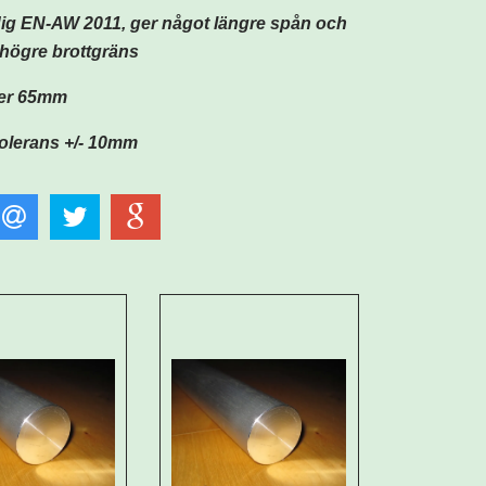
dig
EN-AW 2011, ger något längre spån och
högre brottgräns
ter 65mm
olerans +/- 10mm