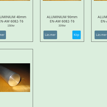
LUMINIUM 40mm
ALUMINIUM 90mm
ALUM
EN-AW 6082-T6
EN-AW 6082-T6
EN-
150 kr
339 kr
mer
Läs mer
Köp
Läs mer