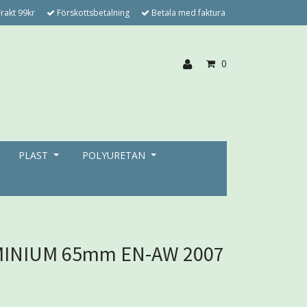
rakt 99kr
Förskottsbetalning
Betala med faktura
0
PLAST
POLYURETAN
INIUM 65mm EN-AW 2007