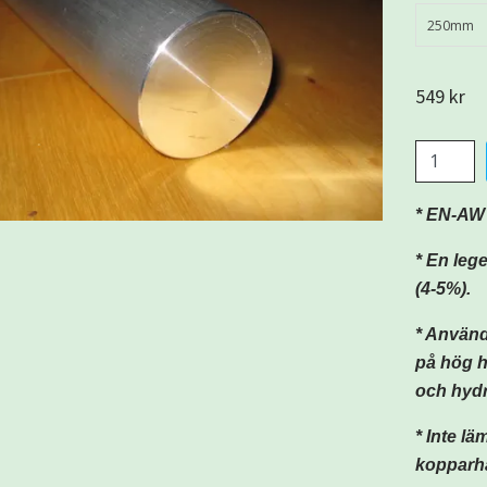
250mm
549 kr
*
EN-AW 
* En leg
(4-5%).
* Använd
på hög h
och hydr
* Inte l
kopparha