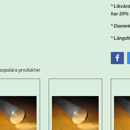
* Likvär
har 20% 
* Diame
* Längdt
 populära produkter