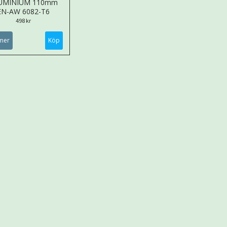
UMINIUM 110mm
EN-AW 6082-T6
498 kr
mer
Köp