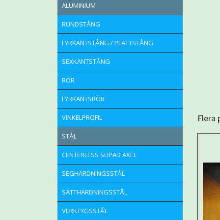
ALUMINIUM
RUNDSTÅNG
FYRKANTSTÅNG / PLATTSTÅNG
SEXKANTSTÅNG
RÖR
FYRKANTSRÖR
Flera
VINKELPROFIL
STÅL
CENTERLESS SLIPAD AXEL
SEGHÄRDNINGSSTÅL
SÄTTHÄRDNINGSSTÅL
VERKTYGSSTÅL