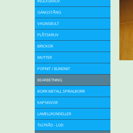
INSEXSKRUV
GÄNGSTÅNG
VAGNSBULT
PLÅTSKRUV
BRICKOR
MUTTER
POPNIT / BLINDNIT
BEARBETNING
BORR METALL SPIRALBORR
KAPSKIVOR
LAMELLRONDELLER
TIGTRÅD - LOD