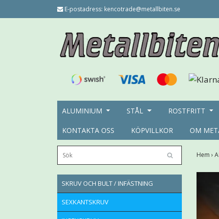
E-postadress:
kencotrade@metallbiten.se
ALUMINIUM
STÅL
ROSTFRITT
KONTAKTA OSS
KÖPVILLKOR
OM MET
Hem
›
A
SKRUV OCH BULT / INFÄSTNING
SEXKANTSKRUV