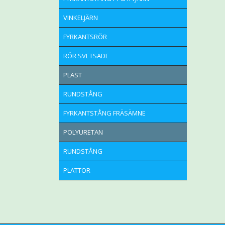
VINKELJÄRN
FYRKANTSRÖR
RÖR SVETSADE
PLAST
RUNDSTÅNG
FYRKANTSTÅNG FRÄSÄMNE
POLYURETAN
RUNDSTÅNG
PLATTOR