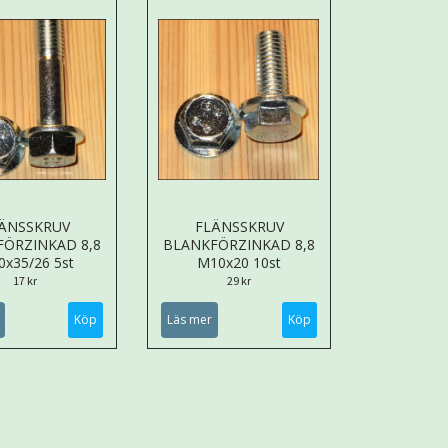
ÄNSSKRUV
FLÄNSSKRUV
FÖRZINKAD 8,8
BLANKFÖRZINKAD 8,8
x35/26 5st
M10x20 10st
17 kr
29 kr
Läs mer