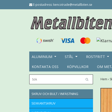
E-postadress:
kencotrade@metallbiten.se
ALUMINIUM
STÅL
ROSTFRITT
KONTAKTA OSS
KÖPVILLKOR
OM MET
Hem
›
S
SKRUV OCH BULT / INFÄSTNING
SEXKANTSKRUV