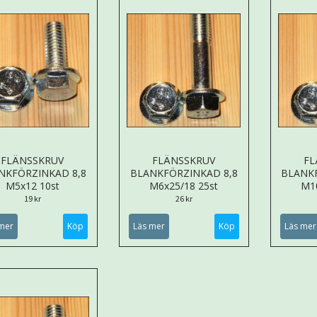
FLÄNSSKRUV
FLÄNSSKRUV
FL
NKFÖRZINKAD 8,8
BLANKFÖRZINKAD 8,8
BLANK
M5x12 10st
M6x25/18 25st
M10
19 kr
26 kr
mer
Läs mer
Läs mer