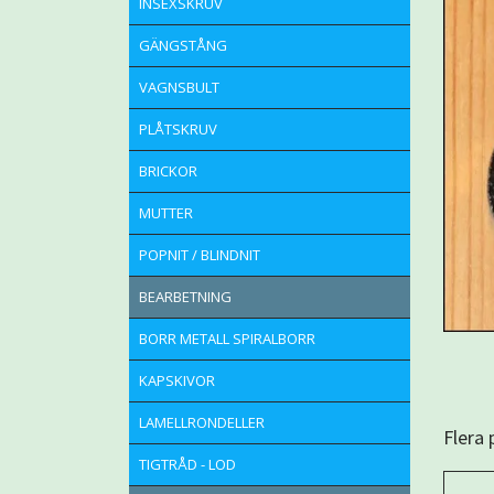
INSEXSKRUV
GÄNGSTÅNG
VAGNSBULT
PLÅTSKRUV
BRICKOR
MUTTER
POPNIT / BLINDNIT
BEARBETNING
BORR METALL SPIRALBORR
KAPSKIVOR
LAMELLRONDELLER
Flera
TIGTRÅD - LOD