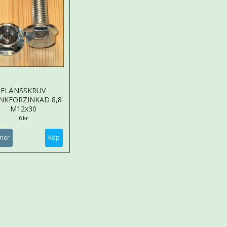
FLÄNSSKRUV
NKFÖRZINKAD 8,8
M12x30
6 kr
mer