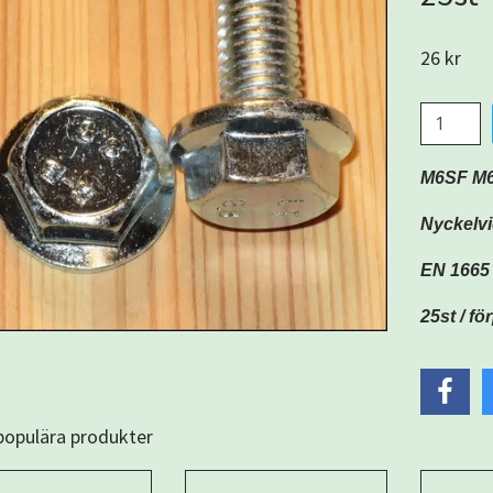
26 kr
M6SF M6
Nyckelv
EN 1665 
25st / f
 populära produkter