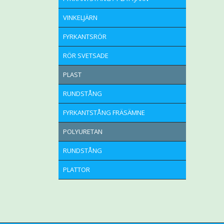
VINKELJÄRN
FYRKANTSRÖR
RÖR SVETSADE
PLAST
RUNDSTÅNG
FYRKANTSTÅNG FRÄSÄMNE
POLYURETAN
RUNDSTÅNG
PLATTOR