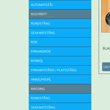
AUTOMATSTÅL
ROSTFRITT
RUNDSTÅNG
SEXKANTSTÅNG
RÖR
BLA
FYRKANSRÖR
RÖRBÖJ
Läs 
FYRKANTSTÅNG / PLATTSTÅNG
VINKELPROFIL
MÄSSING
RUNDSTÅNG
SEXKANTSTÅNG