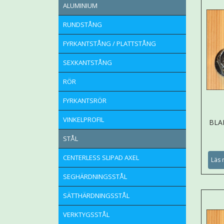
ALUMINIUM
RUNDSTÅNG
FYRKANTSTÅNG / PLATTSTÅNG
SEXKANTSTÅNG
RÖR
FYRKANTSRÖR
VINKELPROFIL
BLA
STÅL
CENTERLESS SLIPAD AXEL
Läs 
SEGHÄRDNINGSSTÅL
SÄTTHÄRDNINGSSTÅL
VERKTYGSSTÅL